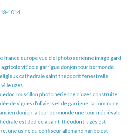
-18-1014
e france europe vue ciel photo aerienne image gard
e agricole viticole garrigue donjon tour bermonde
religieux cathedrale saint theodorit fenestrelle
ville uzes
uedoc roussillon photo aérienne d'uzes construite
dée de vignes d'oliviers et de garrigue. la commune
 ancien donjon la tour bermonde une tour médiévale
athédrale est dédiée à saint-théodorit. uzès est
toire. une usine du confiseur allemand haribo est