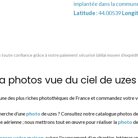
implantée dans la commun
Latitude :
44.00539
Longit
toute confiance grâce à notre paiement sécurisé (délai moyen d’expédit
photos vue du ciel de uzes 
l’une des plus riches photothèques de France et commandez votre vu
cherche d’une
photo
de uzes ? Consultez notre catalogue photos d
ue aérienne ; nous mettrons tout en œuvre pour réaliser la
photo
de
écorer votre maison
, suivre l’avancement d’un chantier, intégrer u