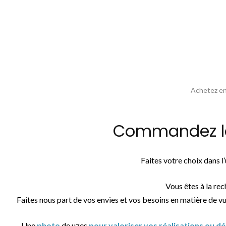
Achetez en 
Commandez la 
Faites votre choix dans 
Vous êtes à la re
Faites nous part de vos envies et vos besoins en matière de v
Une
photo
de uzes
pour valoriser vos réalisations ou d