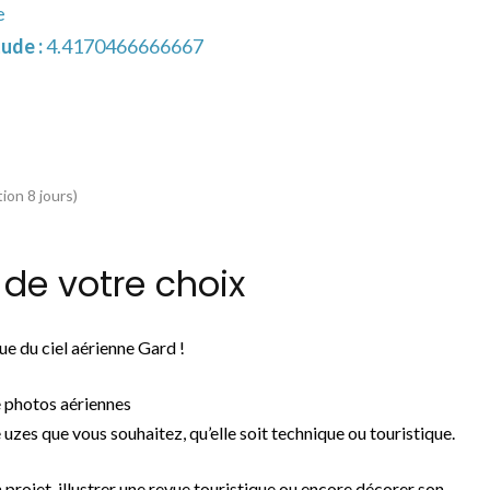
e
ude :
4.4170466666667
ion 8 jours)
de votre choix
e du ciel aérienne Gard !
e photos aériennes
 uzes que vous souhaitez, qu’elle soit technique ou touristique.
n projet, illustrer une revue touristique ou encore décorer son