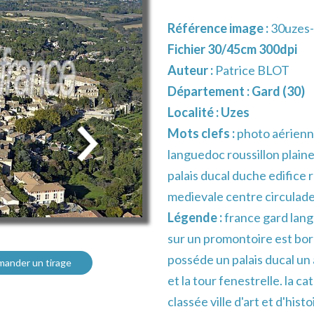
Référence image :
30uzes
Fichier 30/45cm 300dpi
Auteur :
Patrice BLOT
Département :
Gard (30)
Localité :
Uzes
Mots clefs :
photo aérienn
languedoc roussillon plain
palais ducal duche edifice 
medievale centre circulade 
Légende :
france gard lang
sur un promontoire est bor
posséde un palais ducal un
ander un tirage
et la tour fenestrelle. la c
classée ville d'art et d'his