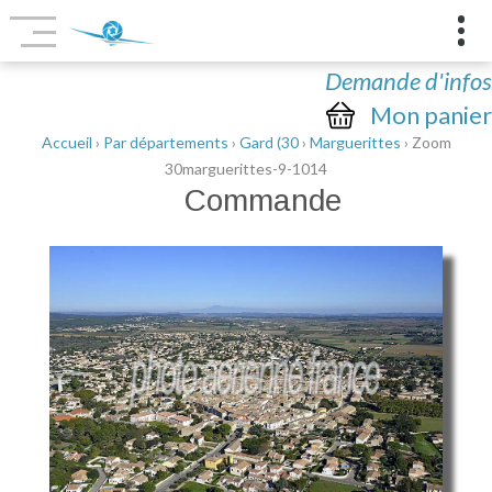
Demande d'infos
Mon panier
Accueil
›
Par départements
›
Gard (30
›
Marguerittes
› Zoom
30marguerittes-9-1014
Commande