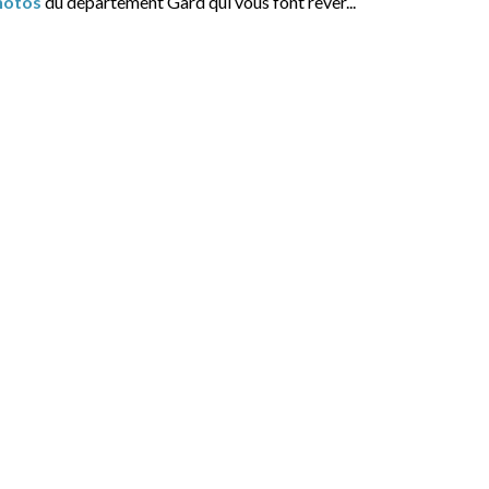
hotos
du département Gard qui vous font rêver...