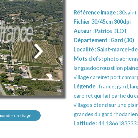
Référence image :
30saint
Fichier 30/45cm 300dpi
Auteur :
Patrice BLOT
Département :
Gard (30)
Localité :
Saint-marcel-de
Mots clefs :
photo aérienn
languedoc roussillon plaine
village careiret port cama
Légende :
france, gard, la
careiret qui fait partie du
village s'étend sur une plai
grandes du gard rhodanien
ander un tirage
Latitude :
44.1366183333