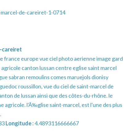
-marcel-de-careiret-1-0714
-careiret
e france europe vue ciel photo aerienne image gard
 agricole canton lussan centre eglise saint marcel
rgue sabran remoulins comes maruejols dionisy
nguedoc roussillon, vue du ciel de saint-marcel de
 canton de lussan ainsi que des côtes-du-rhône. le
ne agricole. l'Ã‰glise saint-marcel, est l'une des plus
.
33
Longitude :
4.4893116666667