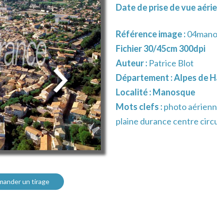
Date de prise de vue aérie
Référence image :
04mano
Fichier 30/45cm 300dpi
Auteur :
Patrice Blot
Département :
Alpes de H
Localité :
Manosque
Mots clefs :
photo aérienn
plaine durance centre cir
ander un tirage