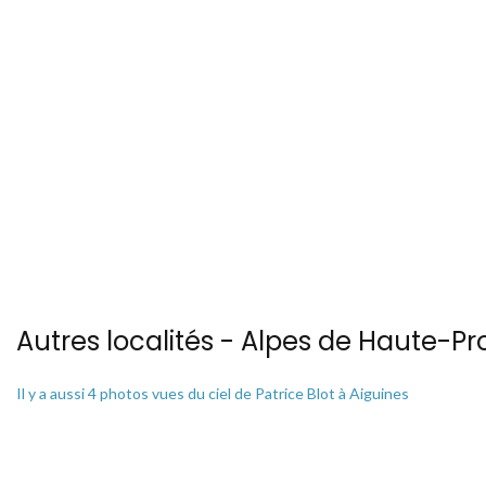
Autres localités - Alpes de Haute-Pr
Il y a aussi 4 photos vues du ciel de Patrice Blot à Aiguines
Il y a aussi 9 photos vues du ciel de Patrice Blot à Chateau-arnoux
Voir les 44 vues du ciel à Lac-de-sainte-croix prises par Patrice Blot
Vous trouverez ici 12 autres vues du ciel de Praloup