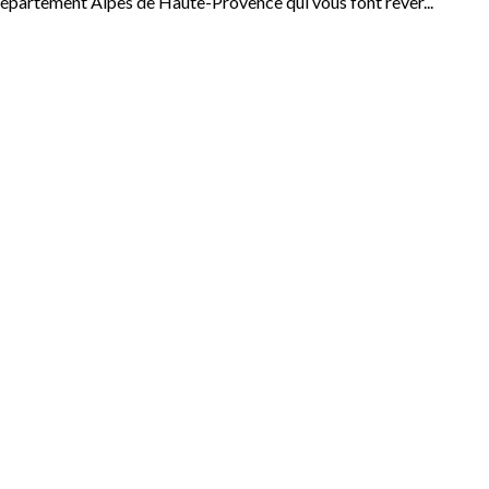
épartement Alpes de Haute-Provence qui vous font rêver...