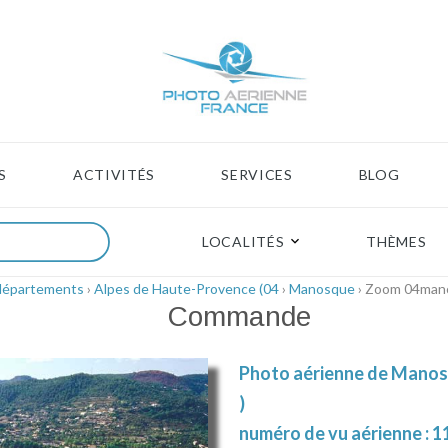
S
ACTIVITÉS
SERVICES
BLOG
LOCALITÉS
THÈMES
départements
›
Alpes de Haute-Provence (04
›
Manosque
› Zoom 04man
Commande
Photo aérienne de Manos
)
numéro de vu aérienne : 1