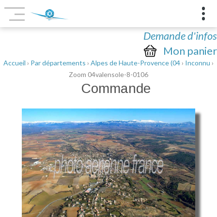
Demande d'infos
Mon panier
Accueil
›
Par départements
›
Alpes de Haute-Provence (04
›
Inconnu
›
Zoom 04valensole-8-0106
Commande