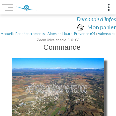
Demande d'infos
Mon panier
Accueil
›
Par départements
›
Alpes de Haute-Provence (04
›
Valensole
›
Zoom 04valensole-5-0106
Commande