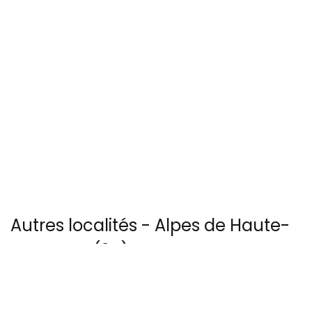
Autres localités - Alpes de Haute-
Provence (04) :
Trouvez votre bonheur parmi les 4 autres photos de Aiguines
Voir les 4 vues du ciel à Greoux-les-bains prises par Patrice Blot