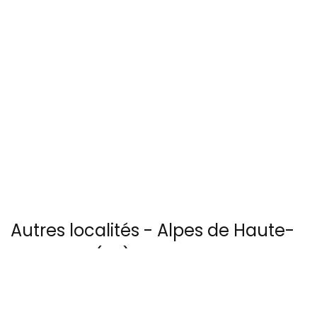
Autres localités - Alpes de Haute-
Provence (04) :
Vous trouverez ici 4 autres vues du ciel de Jausier
Trouvez votre bonheur parmi les 4 autres photos de Le-col-saint-