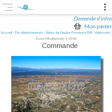
Demande d'infos
Mon panier
Accueil
›
Par départements
›
Alpes de Haute-Provence (04
›
Valensole
›
Zoom 04valensole-1-0106
Commande