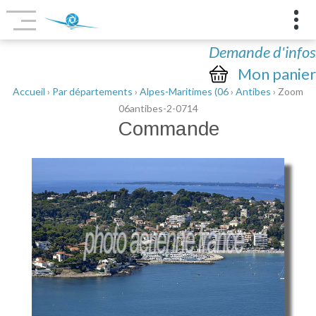
Demande d'infos
Mon panier
Accueil
›
Par départements
›
Alpes-Maritimes (06
›
Antibes
› Zoom
06antibes-2-0714
Commande