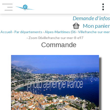
Demande d'infos
Mon panier
Accueil
›
Par départements
›
Alpes-Maritimes (06
›
Villefranche-sur-mer
› Zoom 06villefranche-sur-mer-8-e97
Commande