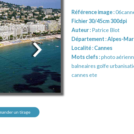
Référence image :
06cann
Fichier 30/45cm 300dpi
Auteur :
Patrice Blot
Département :
Alpes-Mari
Localité :
Cannes
Mots clefs :
photo aérienn
balneaires golfe urbanisat
cannes ete
ander un tirage