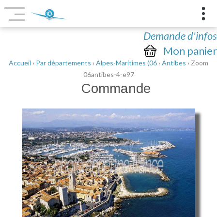
Demande d'infos
Mon panier
Accueil
›
Par départements
›
Alpes-Maritimes (06
›
Antibes
› Zoom
06antibes-4-e97
Commande