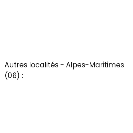
Autres localités - Alpes-Maritimes
(06) :
Vous trouverez ici 7 autres vues du ciel de Aspremont
Il y a aussi 2 photos vues du ciel de Patrice Blot à Biot
Il y a aussi 3 photos vues du ciel de Patrice BLOT à Gorbio
Il y a aussi 5 photos vues du ciel de Patrice BLOT à Saint-laurent-
du var
Nous avons également 12 photos aériennes de Saint-paul-de-