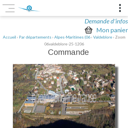
Demande d'infos
Mon panier
Accueil
›
Par départements
›
Alpes-Maritimes (06
›
Valdeblore
› Zoom
06valdeblore-25-1206
Commande