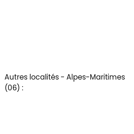
Autres localités - Alpes-Maritimes
(06) :
Trouvez votre bonheur parmi les 4 autres photos de Cimenterie-
vicat
Voir les 32 vues du ciel à Ile-de-saint-honorat prises par Patrice
Blot
Il y a aussi 8 photos vues du ciel de Patrice Blot à Isola-2000