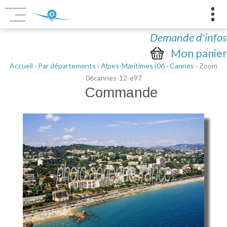
Demande d'infos
Mon panier
Accueil
›
Par départements
›
Alpes-Maritimes (06
›
Cannes
› Zoom
06cannes-12-e97
Commande