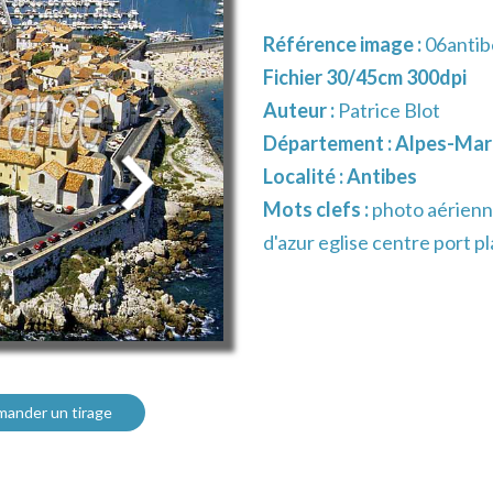
Référence image :
06antib
Fichier 30/45cm 300dpi
Auteur :
Patrice Blot
Département :
Alpes-Mari
Localité :
Antibes
Mots clefs :
photo aérienn
d'azur eglise centre port p
ander un tirage