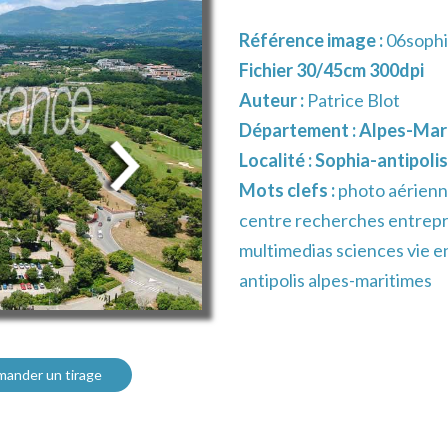
Référence image :
06sophi
Fichier 30/45cm 300dpi
Auteur :
Patrice Blot
Département :
Alpes-Mari
Localité :
Sophia-antipolis
Mots clefs :
photo aérienn
centre recherches entrepr
multimedias sciences vie 
antipolis alpes-maritimes
ander un tirage