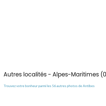
Autres localités - Alpes-Maritimes (0
Trouvez votre bonheur parmi les 56 autres photos de Antibes
Voir les 4 vues du ciel à Beausoleil prises par Patrice BLOT
Il y a aussi 10 photos vues du ciel de Patrice BLOT à Berre-les-alpes
Voir les 68 vues du ciel à Cap-d-antibes prises par Patrice BLOT