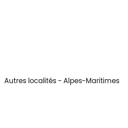
Autres localités - Alpes-Maritimes
(06) :
Vous trouverez ici 7 autres vues du ciel de Aspremont
Nous avons également 2 photos aériennes de Biot ici
Il y a aussi 12 photos vues du ciel de Patrice BLOT à Gourdon
Vous trouverez ici 32 autres vues du ciel de Ile-de-saint-honorat