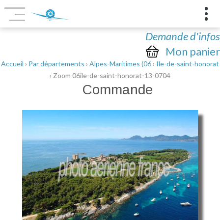
Demande d'infos
Mon panier
Accueil
›
Par départements
›
Alpes-Maritimes (06
›
Ile-de-saint-honorat
› Zoom 06ile-de-saint-honorat-13-0704
Commande