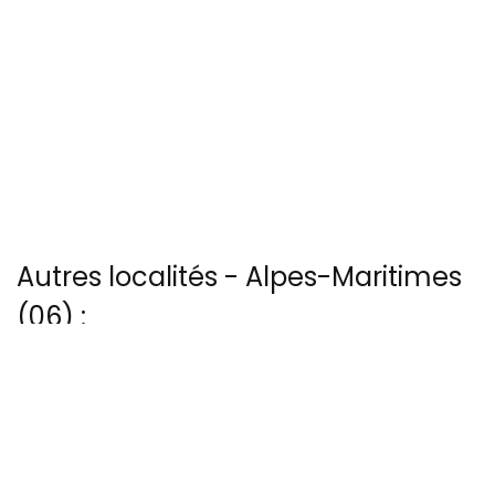
Autres localités - Alpes-Maritimes
(06) :
Vous trouverez ici 4 autres vues du ciel de Fort-de-la-drette
Trouvez votre bonheur parmi les 4 autres photos de Mandelieu
Voir les 72 vues du ciel à Monaco prises par Patrice Blot
Voir les 30 vues du ciel à Sophia-antipolis prises par Patrice Blot
Nous avons également 57 photos aériennes de Villefranche-sur-