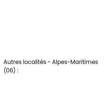
Autres localités - Alpes-Maritimes
(06) :
Trouvez votre bonheur parmi les 10 autres photos de Berre-les-
alpes
Vous trouverez ici 2 autres vues du ciel de Biot
Voir les 12 vues du ciel à Saint-paul-de-vence prises par Patrice