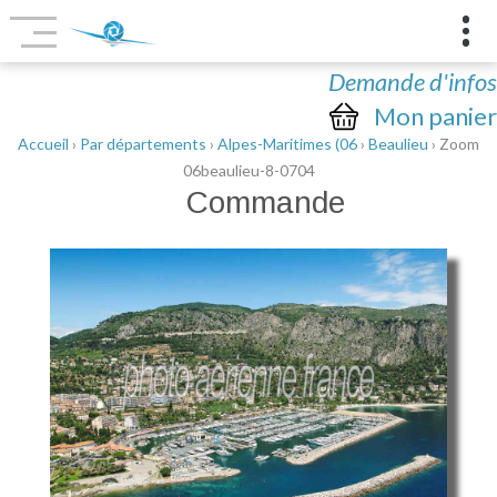
Demande d'infos
Mon panier
Accueil
›
Par départements
›
Alpes-Maritimes (06
›
Beaulieu
› Zoom
06beaulieu-8-0704
Commande