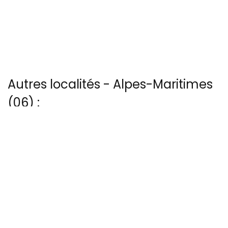
Autres localités - Alpes-Maritimes
(06) :
Vous trouverez ici 10 autres vues du ciel de Berre-les-alpes
Vous trouverez ici 5 autres vues du ciel de Cabris
Vous trouverez ici 40 autres vues du ciel de Grasse
Nous avons également 18 photos aériennes de Iles-de-lerins ici
Nous avons également 23 photos aériennes de La-galere ici
13 bis rue Edmond Rostand - 30 000 Nîmes