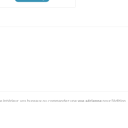
re intérieur, vos bureaux ou commandez une
vue aérienne
pour l’édition
nes
présentes en ligne…