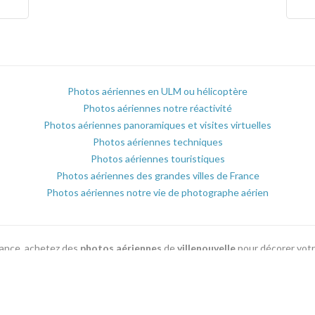
Photos aériennes en ULM ou hélicoptère
Photos aériennes notre réactivité
Photos aériennes panoramiques et visites virtuelles
Photos aériennes techniques
Photos aériennes touristiques
Photos aériennes des grandes villes de France
Photos aériennes notre vie de photographe aérien
France, achetez des
photos aériennes
de
villenouvelle
pour décorer vot
es ou plaquettes commerciale parmi les milliers de
photographies aérien
Voir toutes les localités du département