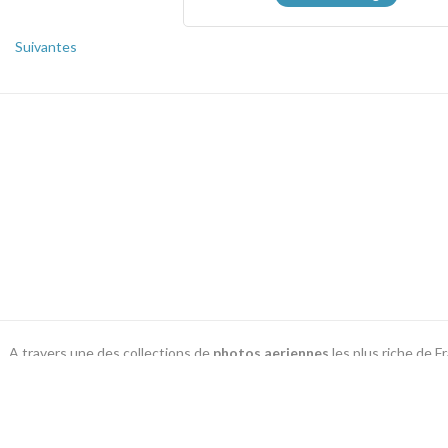
Suivantes
A travers une des collections de
photos aeriennes
les plus riche de 
de livres, cartes postal