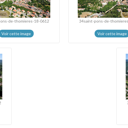
pons-de-thomieres-18-0612
34saint-pons-de-thomiere
Voir cette image
Voir cette image
2