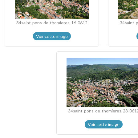
34saint-pons-de-thomieres-16-0612
34saint-
Voir cette image
34saint-pons-de-thomieres-23-061
Voir cette image