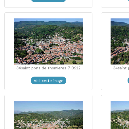
34saint-pons-de-thomieres-7-0612
34saint
Voir cette image