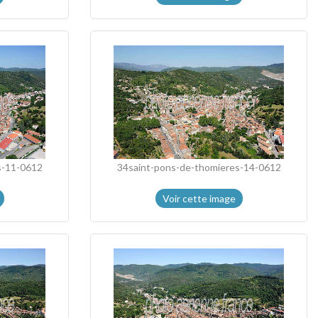
s-11-0612
34saint-pons-de-thomieres-14-0612
Voir cette image