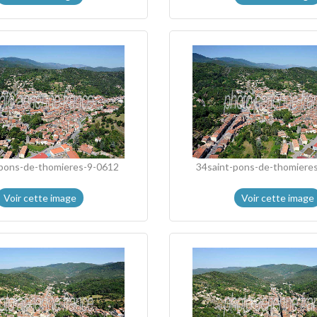
-pons-de-thomieres-9-0612
34saint-pons-de-thomiere
Voir cette image
Voir cette image