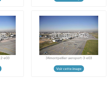
-2-e03
34montpellier-aeroport-3-e03
Voir cette image