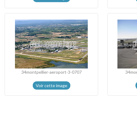
34montpellier-aeroport-3-0707
34mon
Voir cette image