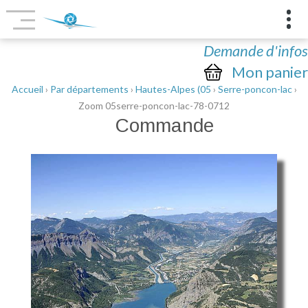
Demande d'infos
Mon panier
Accueil
›
Par départements
›
Hautes-Alpes (05
›
Serre-poncon-lac
›
Zoom 05serre-poncon-lac-78-0712
Commande