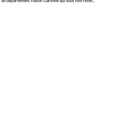
s
du département Haute-Garonne qui vous font rêver...