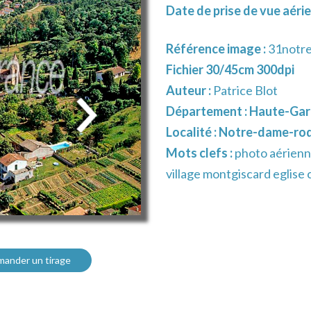
Date de prise de vue aérie
Référence image :
31notre
Fichier 30/45cm 300dpi
Auteur :
Patrice Blot
Département :
Haute-Gar
Localité :
Notre-dame-roq
Mots clefs :
photo aérienn
village montgiscard eglise
ander un tirage