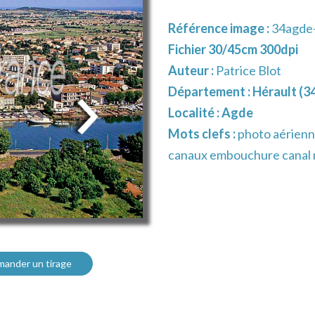
Référence image :
34agde
Fichier 30/45cm 300dpi
Auteur :
Patrice Blot
Département :
Hérault (3
Localité :
Agde
Mots clefs :
photo aérienn
canaux embouchure canal mi
ander un tirage