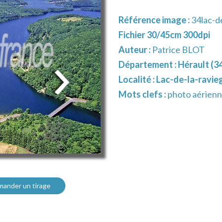
Référence image :
34lac-d
Fichier 30/45cm 300dpi
Auteur :
Patrice BLOT
Département :
Hérault (3
Localité :
Lac-de-la-ravie
Mots clefs :
photo aérienne
ander un tirage