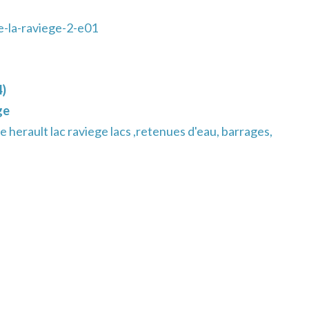
e-la-raviege-2-e01
4)
ge
 herault lac raviege lacs ,retenues d'eau, barrages,