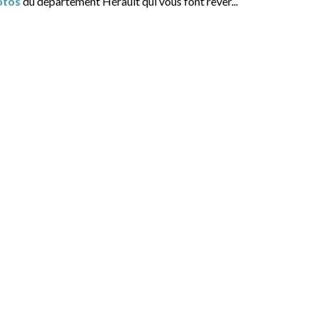
otos
du département Hérault qui vous font rêver...