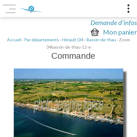
Demande d'infos
Mon panier
Accueil
›
Par départements
›
Hérault (34
›
Bassin-de-thau
› Zoom
34bassin-de-thau-12-e
Commande