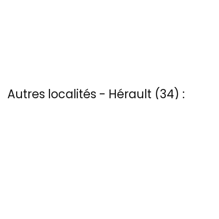
Autres localités - Hérault (34) :
Vous trouverez ici 29 autres vues du ciel de Assas
Vous trouverez ici 5 autres vues du ciel de Autignac
Vous trouverez ici 39 autres vues du ciel de Marseillan
Voir les 91 vues du ciel à Perols prises par Patrice Blot
Il y a aussi 62 photos vues du ciel de Patrice Blot à Vendargues
13 bis rue Edmond Rostand - 30 000 Nîmes