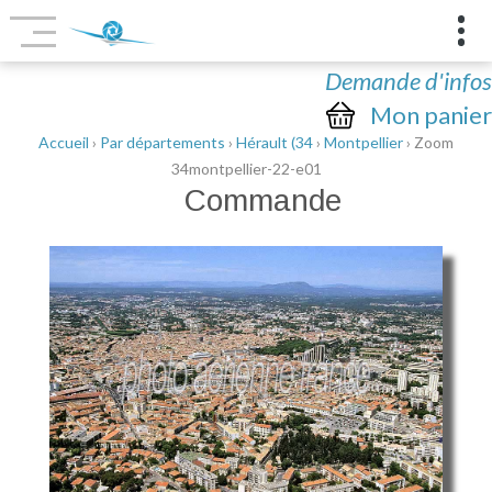
Demande d'infos
Mon panier
Accueil
›
Par départements
›
Hérault (34
›
Montpellier
› Zoom
34montpellier-22-e01
Commande