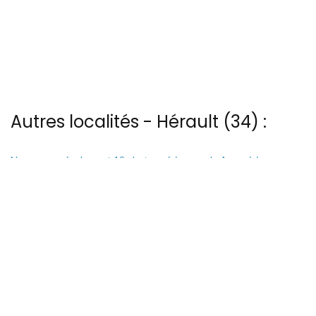
Autres localités - Hérault (34) :
Nous avons également 12 photos aériennes de Arena ici
Il y a aussi 6 photos vues du ciel de Patrice Blot à Cessenon-sur-
orb
Il y a aussi 20 photos vues du ciel de Patrice Blot à Loupian
Trouvez votre bonheur parmi les 56 autres photos de Meze
Il y a aussi 4 photos vues du ciel de Patrice Blot à Murviel-les-
beziers
13 bis rue Edmond Rostand - 30 000 Nîmes