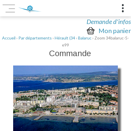
Demande d'infos
Mon panier
Accueil
›
Par départements
›
Hérault (34
›
Balaruc
› Zoom 34balaruc-5-
e99
Commande