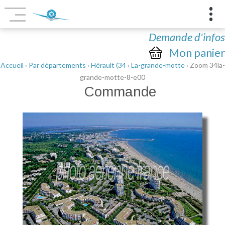
Demande d'infos
Mon panier
Accueil
›
Par départements
›
Hérault (34
›
La-grande-motte
› Zoom 34la-
grande-motte-8-e00
Commande