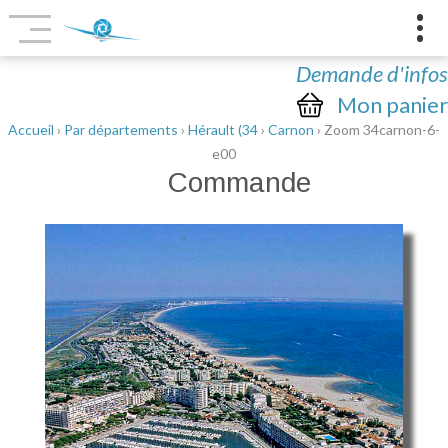
Demande d'infos
Mon panier
Accueil
›
Par départements
›
Hérault (34
›
Carnon
› Zoom 34carnon-6-
e00
Commande