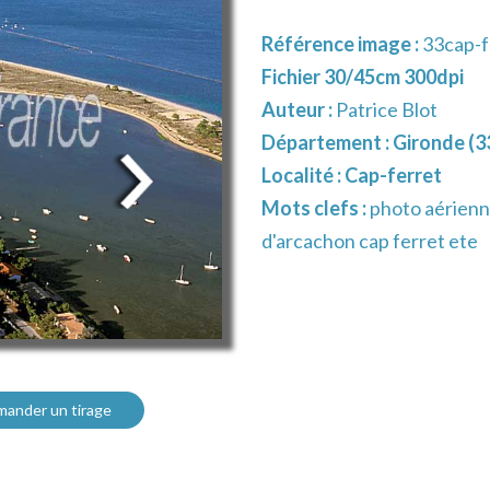
Référence image :
33cap-f
Fichier 30/45cm 300dpi
Auteur :
Patrice Blot
Département :
Gironde (3
Localité :
Cap-ferret
Mots clefs :
photo aérienn
d'arcachon cap ferret ete
ander un tirage