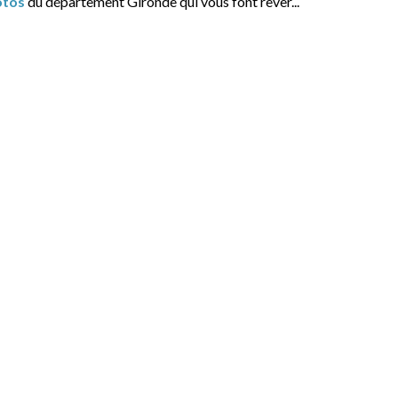
otos
du département Gironde qui vous font rêver...