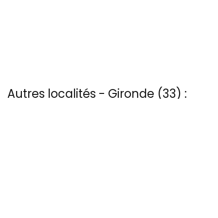
Autres localités - Gironde (33) :
Nous avons également 4 photos aériennes de Audenge ici
Nous avons également 7 photos aériennes de Bordes ici
Vous trouverez ici 34 autres vues du ciel de Cabanes-tchanquees
Il y a aussi 45 photos vues du ciel de Patrice Blot à Cap-ferret
Il y a aussi 40 photos vues du ciel de Patrice Blot à Ile-aux-oiseaux
13 bis rue Edmond Rostand - 30 000 Nîmes