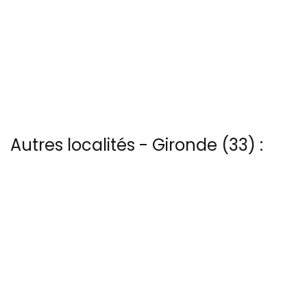
Autres localités - Gironde (33) :
Vous trouverez ici 16 autres vues du ciel de Branne
Trouvez votre bonheur parmi les 27 autres photos de Etang-
cazaux
Trouvez votre bonheur parmi les 3 autres photos de Euronat
Il y a aussi 3 photos vues du ciel de Patrice Blot à Le-verdon-sur-
mer
Trouvez votre bonheur parmi les 3 autres photos de Maubuisson