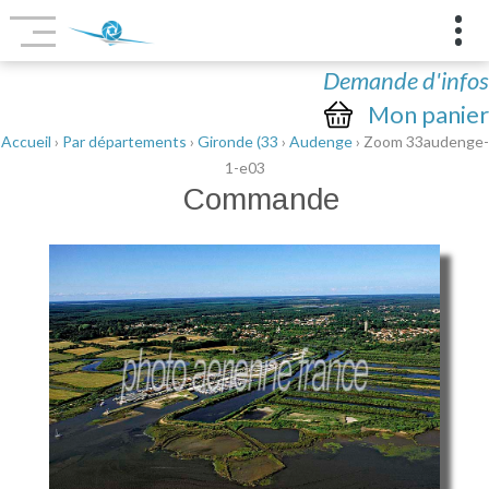
Demande d'infos
Mon panier
Accueil
›
Par départements
›
Gironde (33
›
Audenge
› Zoom 33audenge-
1-e03
Commande