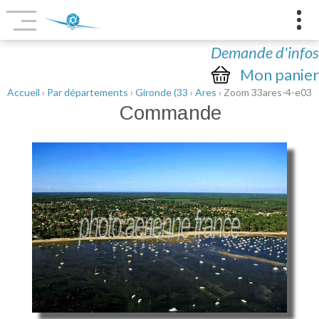
Demande d'infos
Mon panier
Accueil
›
Par départements
›
Gironde (33
›
Ares
› Zoom 33ares-4-e03
Commande