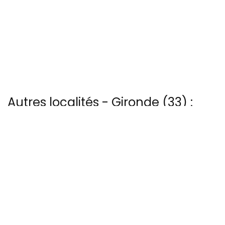
Autres localités - Gironde (33) :
Nous avons également 8 photos aériennes de Banc-arguin ici
Trouvez votre bonheur parmi les 4 autres photos de Cadillac
Trouvez votre bonheur parmi les 2 autres photos de Grignols
Voir les 40 vues du ciel à Ile-aux-oiseaux prises par Patrice Blot
Voir les 12 vues du ciel à Pyla-sur-mer prises par Patrice Blot
13 bis rue Edmond Rostand - 30 000 Nîmes