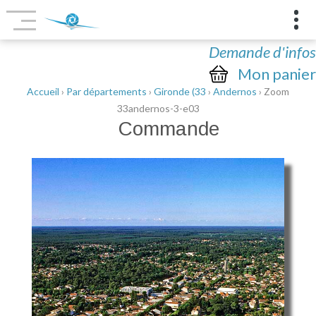
Demande d'infos
Mon panier
Accueil
›
Par départements
›
Gironde (33
›
Andernos
› Zoom
33andernos-3-e03
Commande