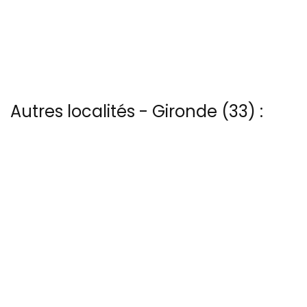
Autres localités - Gironde (33) :
Il y a aussi 16 photos vues du ciel de Patrice Blot à Ares
Il y a aussi 3 photos vues du ciel de Patrice Blot à Bazas
Voir les 40 vues du ciel à Ile-aux-oiseaux prises par Patrice Blot
Nous avons également 4 photos aériennes de La-hume ici
Trouvez votre bonheur parmi les 8 autres photos de La-teste-de-
buch
13 bis rue Edmond Rostand - 30 000 Nîmes
04 66 67 21 84