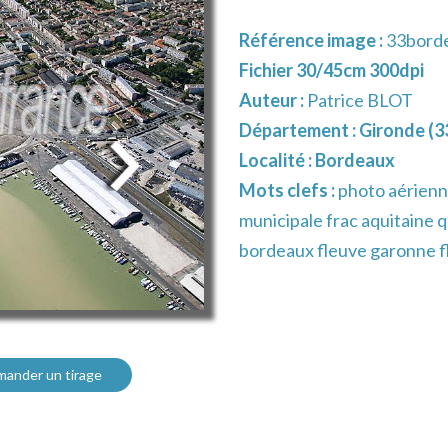
Référence image :
33bord
Fichier 30/45cm 300dpi
Auteur :
Patrice BLOT
Département :
Gironde (3
Localité :
Bordeaux
Mots clefs :
photo aérienne
municipale frac aquitaine 
bordeaux fleuve garonne f
ander un tirage