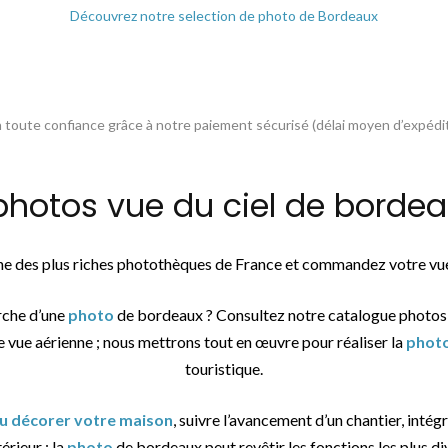
Découvrez notre selection de photo de Bordeaux
toute confiance grâce à notre paiement sécurisé (délai moyen d’expédit
otos vue du ciel de bordeau
une des plus riches photothèques de France et commandez votre vue
rche d’une
photo
de bordeaux ? Consultez notre catalogue photos
e vue aérienne ; nous mettrons tout en œuvre pour réaliser la
phot
touristique.
ou décorer votre maison
, suivre l’avancement d’un chantier, intég
érieur : la
photo
de bordeaux peut revêtir les fonctions les plus di