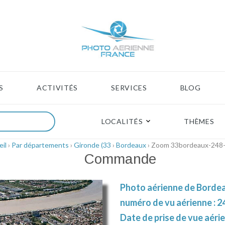
S
ACTIVITÉS
SERVICES
BLOG
LOCALITÉS
THÈMES
il
›
Par départements
›
Gironde (33
›
Bordeaux
› Zoom 33bordeaux-248
Commande
Photo aérienne de Bordea
numéro de vu aérienne : 2
Date de prise de vue aéri