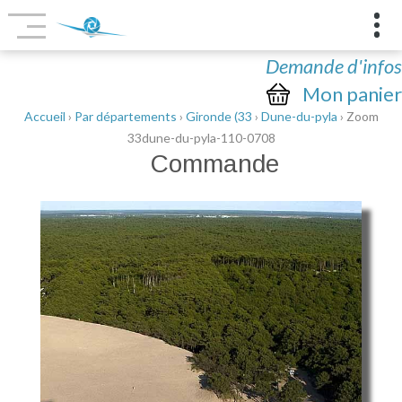
Demande d'infos
Mon panier
Accueil
›
Par départements
›
Gironde (33
›
Dune-du-pyla
› Zoom
33dune-du-pyla-110-0708
Commande