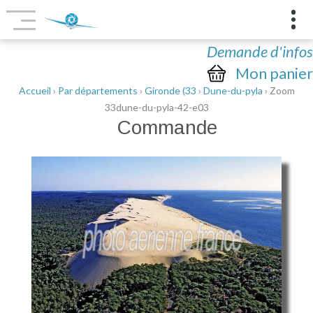
Demande d'infos
Mon panier
Accueil
›
Par départements
›
Gironde (33
›
Dune-du-pyla
› Zoom
33dune-du-pyla-42-e03
Commande