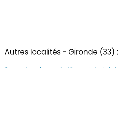
Autres localités - Gironde (33) :
Trouvez votre bonheur parmi les 19 autres photos de Andernos
Trouvez votre bonheur parmi les 10 autres photos de Foret-des-
landes
Il y a aussi 3 photos vues du ciel de Patrice Blot à Le-mauret
Trouvez votre bonheur parmi les 3 autres photos de Plages-des-
landes
Vous trouverez ici 12 autres vues du ciel de Pyla-sur-mer
13 bis rue Edmond Rostand - 30 000 Nîmes