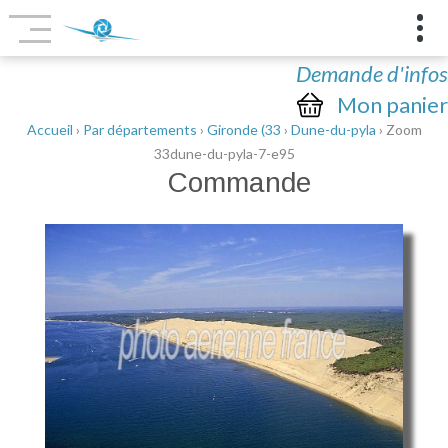
Demande d'infos
Mon panier
Accueil
›
Par départements
›
Gironde (33
›
Dune-du-pyla
› Zoom
33dune-du-pyla-7-e95
Commande