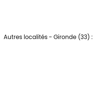
Autres localités - Gironde (33) :
Vous trouverez ici 70 autres vues du ciel de Arcachon
Vous trouverez ici 4 autres vues du ciel de La-hume
Trouvez votre bonheur parmi les 3 autres photos de Portets
Trouvez votre bonheur parmi les 12 autres photos de Pyla-sur-mer
Voir les 11 vues du ciel à Soulac-sur-mer prises par Patrice Blot
13 bis rue Edmond Rostand - 30 000 Nîmes
04 66 67 21 84
@