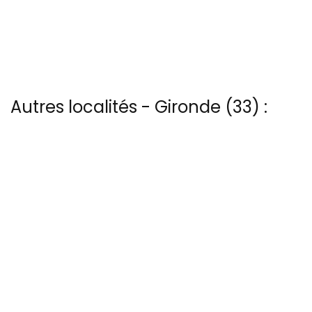
Autres localités - Gironde (33) :
Voir les 9 vues du ciel à Chateau-du-bouilh prises par Patrice Blot
Vous trouverez ici 2 autres vues du ciel de Grignols
Trouvez votre bonheur parmi les 16 autres photos de Merignac
Nous avons également 12 photos aériennes de Montalivet ici
Il y a aussi 8 photos vues du ciel de Patrice Blot à Taussat
13 bis rue Edmond Rostand - 30 000 Nîmes
04 66 67 21 84
@