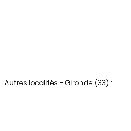
Autres localités - Gironde (33) :
Il y a aussi 14 photos vues du ciel de Patrice Blot à Castillon-la-
bataille
Nous avons également 9 photos aériennes de Chateau-du-bouilh
ici
Il y a aussi 6 photos vues du ciel de Patrice Blot à Fronsac