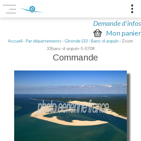
Demande d'infos
Mon panier
Accueil
›
Par départements
›
Gironde (33
›
Banc-d-arguin
› Zoom
33banc-d-arguin-5-0708
Commande