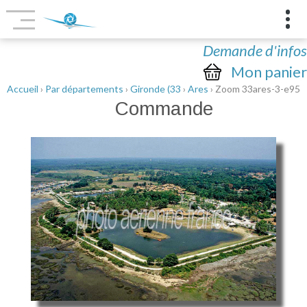
Demande d'infos
Mon panier
Accueil
›
Par départements
›
Gironde (33
›
Ares
› Zoom 33ares-3-e95
Commande