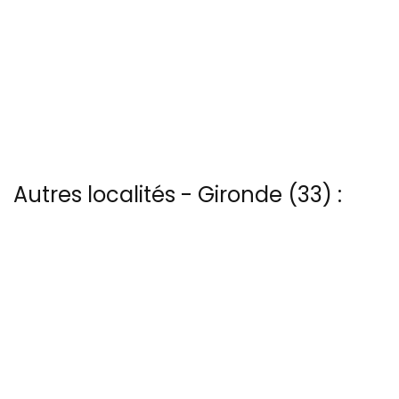
Autres localités - Gironde (33) :
Nous avons également 4 photos aériennes de Audenge ici
Trouvez votre bonheur parmi les 8 autres photos de Banc-arguin
Il y a aussi 6 photos vues du ciel de Patrice Blot à Bec-d-ambes
Nous avons également 3 photos aériennes de Le-verdon-sur-mer
ici
Voir les 36 vues du ciel à Phare-de-cordouan prises par Patrice
BLOT