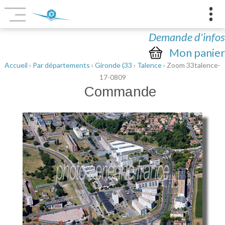
Demande d'infos
Mon panier
Accueil
›
Par départements
›
Gironde (33
›
Talence
› Zoom 33talence-
17-0809
Commande