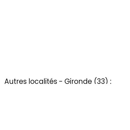
Autres localités - Gironde (33) :
Vous trouverez ici 70 autres vues du ciel de Arcachon
Voir les 16 vues du ciel à Carcans-lac prises par Patrice Blot
Nous avons également 10 photos aériennes de Foret-des-landes
ici
Vous trouverez ici 17 autres vues du ciel de Lacanau-lac