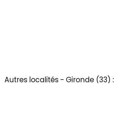
Autres localités - Gironde (33) :
Trouvez votre bonheur parmi les 4 autres photos de Cadillac
Il y a aussi 4 photos vues du ciel de Patrice Blot à La-hume
Voir les 3 vues du ciel à Le-mauret prises par Patrice Blot
Trouvez votre bonheur parmi les 3 autres photos de Le-verdon-
sur-mer
Vous trouverez ici 25 autres vues du ciel de Talence