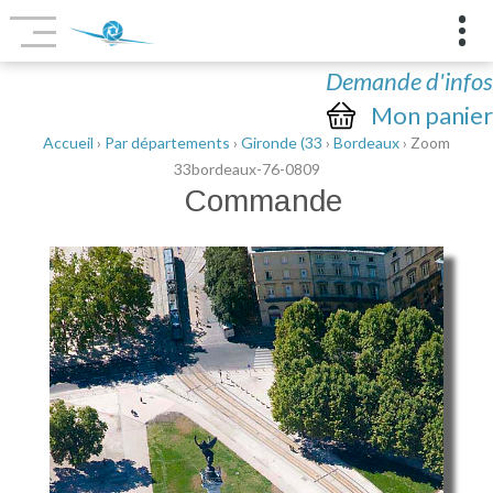
Demande d'infos
Mon panier
Accueil
›
Par départements
›
Gironde (33
›
Bordeaux
› Zoom
33bordeaux-76-0809
Commande