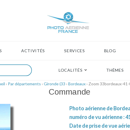
S
ACTIVITÉS
SERVICES
BLOG
LOCALITÉS
THÈMES
eil
›
Par départements
›
Gironde (33
›
Bordeaux
› Zoom 33bordeaux-41-
Commande
Photo aérienne de Bordea
numéro de vu aérienne : 4
Date de prise de vue aéri