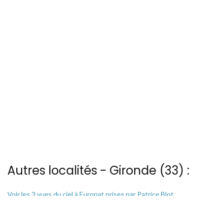
Autres localités - Gironde (33) :
Voir les 3 vues du ciel à Euronat prises par Patrice Blot
Vous trouverez ici 3 autres vues du ciel de Pointe-de-grave
Nous avons également 11 photos aériennes de Soulac-sur-mer ici