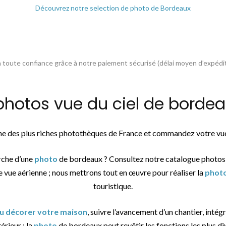
Découvrez notre selection de photo de Bordeaux
toute confiance grâce à notre paiement sécurisé (délai moyen d’expédit
otos vue du ciel de bordeau
une des plus riches photothèques de France et commandez votre vue
rche d’une
photo
de bordeaux ? Consultez notre catalogue photos
e vue aérienne ; nous mettrons tout en œuvre pour réaliser la
phot
touristique.
ou décorer votre maison
, suivre l’avancement d’un chantier, intég
érieur : la
photo
de bordeaux peut revêtir les fonctions les plus di