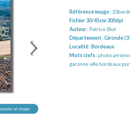
Référence image :
33bord
Fichier 30/45cm 300dpi
Auteur :
Patrice Blot
Département :
Gironde (3
Localité :
Bordeaux
Mots clefs :
photo aérienn
garonne ville bordeaux po
ander un tirage