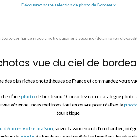
Découvrez notre selection de photo de Bordeaux
toute confiance grâce à notre paiement sécurisé (délai moyen d’expédit
otos vue du ciel de bordeau
une des plus riches photothèques de France et commandez votre vue
rche d’une
photo
de bordeaux ? Consultez notre catalogue photos
e vue aérienne ; nous mettrons tout en œuvre pour réaliser la
phot
touristique.
ou décorer votre maison
, suivre l’avancement d’un chantier, intég
érieur : la
photo
de bordeaux peut revêtir les fonctions les plus di