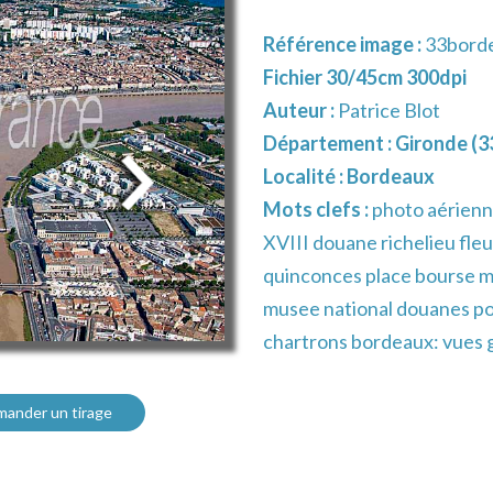
Référence image :
33bord
Fichier 30/45cm 300dpi
Auteur :
Patrice Blot
Département :
Gironde (3
Localité :
Bordeaux
Mots clefs :
photo aérienne
XVIII douane richelieu fle
quinconces place bourse mi
musee national douanes po
chartrons bordeaux: vues 
ander un tirage